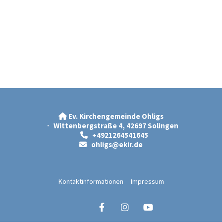
Ev. Kirchengemeinde Ohligs

· Wittenbergstraße 4, 42697 Solingen
+4921264541645

ohligs@ekir.d
e

Kontaktinformationen
Impressum