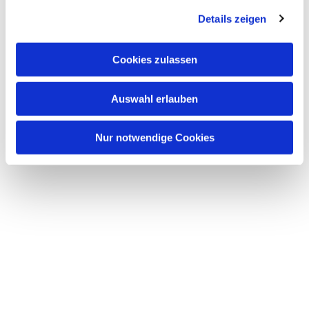
g
Details zeigen
s
a
u
Cookies zulassen
Dies könnte Sie auch
s
interessieren
w
Auswahl erlauben
a
h
l
Nur notwendige Cookies