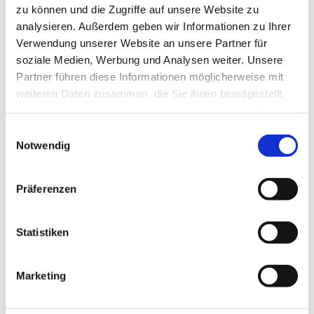
Ev. Kirchengemeinde Ohligs,
zu können und die Zugriffe auf unsere Website zu
Parkstraße 12, 42697 Solingen
analysieren. Außerdem geben wir Informationen zu Ihrer
Verwendung unserer Website an unsere Partner für
soziale Medien, Werbung und Analysen weiter. Unsere
Partner führen diese Informationen möglicherweise mit
weiteren Daten zusammen, die Sie ihnen bereitgestellt
haben oder die sie im Rahmen Ihrer Nutzung der Dienste
gesammelt haben.
E
Notwendig
i
n
w
Präferenzen
i
l
l
Statistiken
i
g
Marketing
u
n