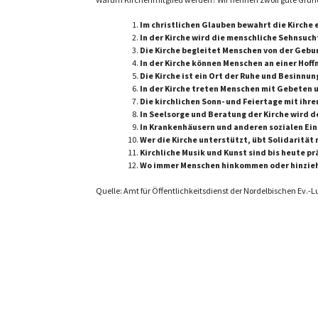
Im christlichen Glauben bewahrt die Kirche
In der Kirche wird die menschliche Sehnsuc
Die Kirche begleitet Menschen von der Gebur
In der Kirche können Menschen an einer Hoff
Die Kirche ist ein Ort der Ruhe und Besinnun
In der Kirche treten Menschen mit Gebeten u
Die kirchlichen Sonn- und Feiertage mit ihre
In Seelsorge und Beratung der Kirche wir
In Krankenhäusern und anderen sozialen Ein
Wer die Kirche unterstützt, übt Solidaritä
Kirchliche Musik und Kunst sind bis heute pr
Wo immer Menschen hinkommen oder hinziehen
Quelle: Amt für Öffentlichkeitsdienst der Nordelbischen Ev.-L