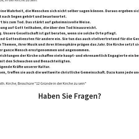
 eine Wahrheit, die Menschen sich nicht selber sagen können. Daraus ergeben s
ht nach Segen gehört und beantwortet.
t bis zum Tod. Das stärkt auf geheimnisvolle Weise.
nung auf Gott teilhaben, die über den Tod hinausreicht.
g. Unsere Gesellschaft ist gut beraten, wenn sie solche Orte pflegt.
nd Gottesdiensten für andere ein. Sie tun das auch stellvertretend für die Ges
n Themen, ihrer Musik und ihrer Atmosphäre prägen das Jahr. Die Kirche setzt si
d der ganze Mensch ernstgenommen und angenommen.
richtungen der Kirche schaffen viele haupt- und ehrenamtlich Engagierte ein b
t mit den Schwachen und Benachteiligten.
ägende Kräfte unserer Kultur.
, treffen sie auch die weltweite christliche Gemeinschaft. Dazu kann jede un
uth. Kirche, Broschüre "12 Gründe in der Kirche zu sein"
Haben Sie Fragen?