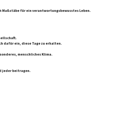
ich Maßstäbe für ein verantwortungsbewusstes Leben.
ellschaft.
ch dafür ein, diese Tage zu erhalten.
esonderes, menschliches Klima.
d jeder beitragen.