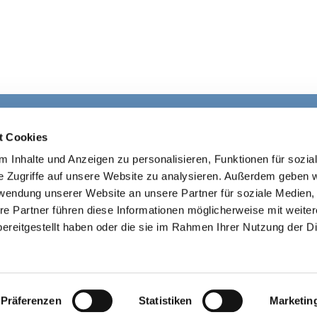
Ev. Kirchengemeinde Ohligs

t Cookies
· Wittenbergstraße 4, 42697 Solingen
 Inhalte und Anzeigen zu personalisieren, Funktionen für sozia
+4921264541645

ohligs@ekir.d
e

e Zugriffe auf unsere Website zu analysieren. Außerdem geben w
rwendung unserer Website an unsere Partner für soziale Medien
re Partner führen diese Informationen möglicherweise mit weite
Kontaktinformationen
Impressum
ereitgestellt haben oder die sie im Rahmen Ihrer Nutzung der D
Datenschutzerklärung
ChurchDesk-Login
Präferenzen
Statistiken
Marketin