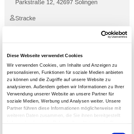
Parkstraße 12, 42697 Solingen
Stracke
Cross Roads
Diese Webseite verwendet Cookies
ab 19:30 Uhr
Wir verwenden Cookies, um Inhalte und Anzeigen zu
personalisieren, Funktionen für soziale Medien anbieten
Gemeinsam mit anderen jungen Erwachsenen Zeit
zu können und die Zugriffe auf unsere Website zu
verbringen - am Magis-Abend wird in der Bibel
analysieren. Außerdem geben wir Informationen zu Ihrer
gelesen, wir machen Spieleabende, Kochen
Verwendung unserer Website an unsere Partner für
gemeinsam, sind auf Tour und für alles offen was Ihr
soziale Medien, Werbung und Analysen weiter. Unsere
machen möchtet.
Partner führen diese Informationen möglicherweise mit
weiteren Daten zusammen, die Sie ihnen bereitgestellt
Termine entnehmen Sie unserer Homepage. Kontakt:
haben oder die sie im Rahmen Ihrer Nutzung der Dienste
Diakon S. Stracke 64541647
gesammelt haben.
E