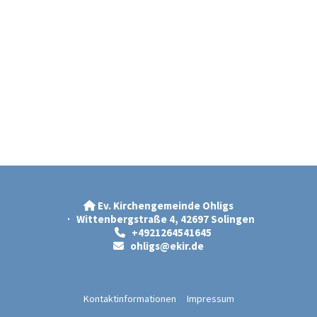
Ev. Kirchengemeinde Ohligs

· Wittenbergstraße 4, 42697 Solingen
+4921264541645

ohligs@ekir.d
e

Kontaktinformationen
Impressum