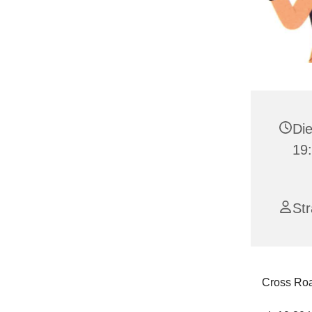
Die
19
St
Cross Ro