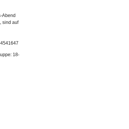
s-Abend
 sind auf
 64541647
ruppe: 18-