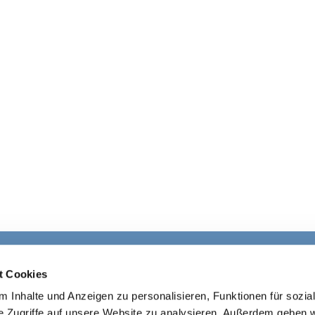
Ev. Kirchengemeinde Ohligs

t Cookies
· Wittenbergstraße 4, 42697 Solingen
 Inhalte und Anzeigen zu personalisieren, Funktionen für sozia
+4921264541645

ohligs@ekir.d
e

e Zugriffe auf unsere Website zu analysieren. Außerdem geben w