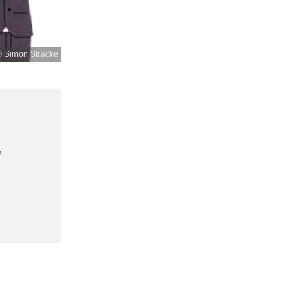
 Simon Stracke
,