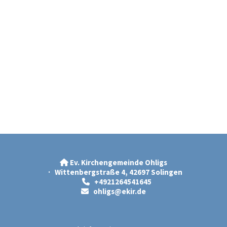
Ev. Kirchengemeinde Ohligs

· Wittenbergstraße 4, 42697 Solingen
+4921264541645

ohligs@ekir.d
e
