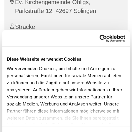
Ev. Kirchengemeinde Ohligs,
Parkstraße 12, 42697 Solingen
Stracke
Cross Roads
Diese Webseite verwendet Cookies
Wir verwenden Cookies, um Inhalte und Anzeigen zu
ab 19:30 Uhr
personalisieren, Funktionen für soziale Medien anbieten
zu können und die Zugriffe auf unsere Website zu
Gemeinsam mit anderen jungen Erwachsenen Zeit
analysieren. Außerdem geben wir Informationen zu Ihrer
verbringen - am Magis-Abend wird in der Bibel
Verwendung unserer Website an unsere Partner für
gelesen, wir machen Spieleabende, Kochen
soziale Medien, Werbung und Analysen weiter. Unsere
gemeinsam, sind auf Tour und für alles offen was Ihr
Partner führen diese Informationen möglicherweise mit
machen möchtet.
weiteren Daten zusammen, die Sie ihnen bereitgestellt
haben oder die sie im Rahmen Ihrer Nutzung der Dienste
Termine entnehmen Sie unserer Homepage. Kontakt:
gesammelt haben.