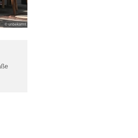
© unbekannt
aße