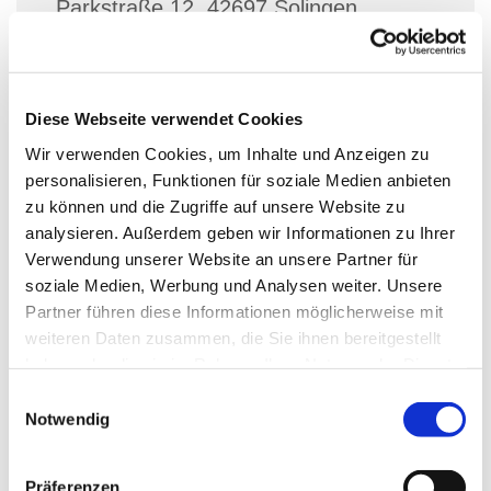
Parkstraße 12, 42697 Solingen
Simon Stracke
Diese Webseite verwendet Cookies
p.P. 2,50€
Wir verwenden Cookies, um Inhalte und Anzeigen zu
personalisieren, Funktionen für soziale Medien anbieten
zu können und die Zugriffe auf unsere Website zu
analysieren. Außerdem geben wir Informationen zu Ihrer
Anmeldung bitte bis zum 26.08.26 bei
Verwendung unserer Website an unsere Partner für
soziale Medien, Werbung und Analysen weiter. Unsere
Diakon Simon Stracke via Email:
Partner führen diese Informationen möglicherweise mit
simon.stracke@ekir.de
weiteren Daten zusammen, die Sie ihnen bereitgestellt
Bei Anmeldung bitte Personenzahl und Allergien
haben oder die sie im Rahmen Ihrer Nutzung der Dienste
angeben.
gesammelt haben.
E
Notwendig
i
Beitrag p.P. 2,50€
n
max. Teilnehmerzahl 20!
w
Präferenzen