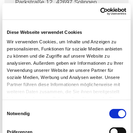
Parkstraße 12, 42697 Solingen
Simon Stracke
Diese Webseite verwendet Cookies
p.P. 2,50€
Wir verwenden Cookies, um Inhalte und Anzeigen zu
personalisieren, Funktionen für soziale Medien anbieten
zu können und die Zugriffe auf unsere Website zu
analysieren. Außerdem geben wir Informationen zu Ihrer
Anmeldung bitte bis zum Mittwoch vor dem Termin bei
Verwendung unserer Website an unsere Partner für
soziale Medien, Werbung und Analysen weiter. Unsere
Diakon Simon Stracke via Email:
Partner führen diese Informationen möglicherweise mit
simon.stracke@ekir.de
weiteren Daten zusammen, die Sie ihnen bereitgestellt
Bei Anmeldung bitte Personenzahl und Allergien
haben oder die sie im Rahmen Ihrer Nutzung der Dienste
angeben.
gesammelt haben.
E
Notwendig
i
Beitrag p.P. 2,50€
n
max. Teilnehmerzahl 20!
w
Präferenzen