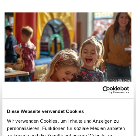
© Simon Stracke
Diese Webseite verwendet Cookies
Samstag, 13. Februar 2027, 12:00 Uhr
Wir verwenden Cookies, um Inhalte und Anzeigen zu
personalisieren, Funktionen für soziale Medien anbieten
Ev. Kirchengemeinde Ohligs,
zu können und die Zugriffe auf unsere Website zu