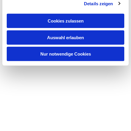
Details zeigen
s
a
Dies könnte Sie auch
u
Cookies zulassen
interessieren
s
w
Auswahl erlauben
a
h
l
Nur notwendige Cookies