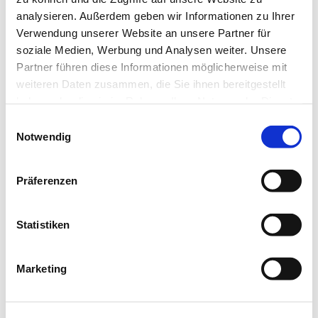
Wittenbergstraße 6, 42697 Solingen
analysieren. Außerdem geben wir Informationen zu Ihrer
Verwendung unserer Website an unsere Partner für
soziale Medien, Werbung und Analysen weiter. Unsere
Partner führen diese Informationen möglicherweise mit
weiteren Daten zusammen, die Sie ihnen bereitgestellt
haben oder die sie im Rahmen Ihrer Nutzung der Dienste
gesammelt haben.
E
Notwendig
i
n
w
Präferenzen
i
l
l
Statistiken
i
g
Marketing
u
n
g