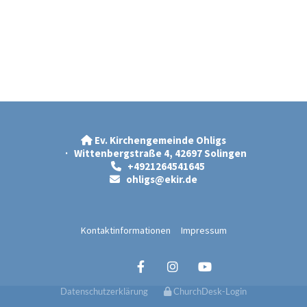
Ev. Kirchengemeinde Ohligs

· Wittenbergstraße 4, 42697 Solingen
+4921264541645

ohligs@ekir.d
e

Kontaktinformationen
Impressum
Datenschutzerklärung
ChurchDesk-Login