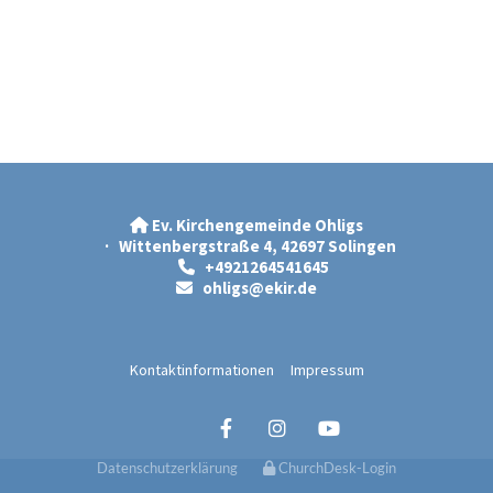
Ev. Kirchengemeinde Ohligs

· Wittenbergstraße 4, 42697 Solingen
+4921264541645

ohligs@ekir.d
e

Kontaktinformationen
Impressum
Datenschutzerklärung
ChurchDesk-Login