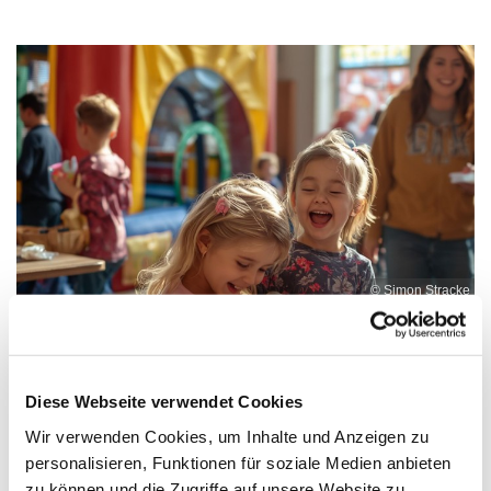
© Simon Stracke
Diese Webseite verwendet Cookies
Samstag, 12. Juni 2027, 12:00 Uhr
Wir verwenden Cookies, um Inhalte und Anzeigen zu
personalisieren, Funktionen für soziale Medien anbieten
Ev. Kirchengemeinde Ohligs,
zu können und die Zugriffe auf unsere Website zu