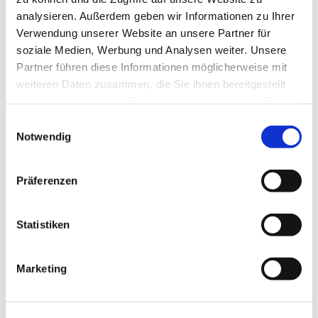
Wittenbergstraße 6, 42697 Solingen
analysieren. Außerdem geben wir Informationen zu Ihrer
Verwendung unserer Website an unsere Partner für
soziale Medien, Werbung und Analysen weiter. Unsere
Partner führen diese Informationen möglicherweise mit
weiteren Daten zusammen, die Sie ihnen bereitgestellt
haben oder die sie im Rahmen Ihrer Nutzung der Dienste
gesammelt haben.
E
Notwendig
i
n
w
Präferenzen
i
l
l
Statistiken
i
g
Marketing
u
n
g