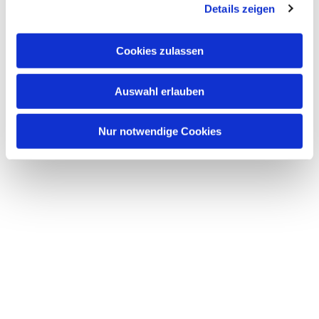
Details zeigen
s
a
Dies könnte Sie auch
u
Cookies zulassen
interessieren
s
w
Auswahl erlauben
a
h
l
Nur notwendige Cookies