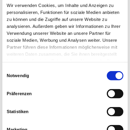
Parkstraße 12, 42697 Solingen
Wir verwenden Cookies, um Inhalte und Anzeigen zu
personalisieren, Funktionen für soziale Medien anbieten
zu können und die Zugriffe auf unsere Website zu
analysieren. Außerdem geben wir Informationen zu Ihrer
Musikhören, sich mit netten Leuten teffen und einen
Verwendung unserer Website an unsere Partner für
schönen abend miteinander verbringen: Das ist das
soziale Medien, Werbung und Analysen weiter. Unsere
Motto von Feierabend.
Partner führen diese Informationen möglicherweise mit
Für das leibliche Wohl ist gesorgt.
weiteren Daten zusammen, die Sie ihnen bereitgestellt
haben oder die sie im Rahmen Ihrer Nutzung der Dienste
gesammelt haben.
E
Notwendig
i
n
w
Präferenzen
i
l
l
Statistiken
i
g
Marketing