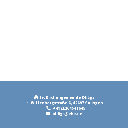
Ev. Kirchengemeinde Ohligs

· Wittenbergstraße 4, 42697 Solingen
+4921264541645

ohligs@ekir.d
e
