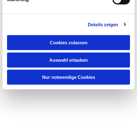
u
n
g
Details zeigen
s
a
u
Cookies zulassen
s
w
Dies könnte Sie auch
Auswahl erlauben
a
interessieren
h
l
Nur notwendige Cookies