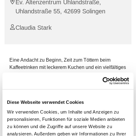
Ev. Altenzentrum Uhlandstraße,
Uhlandstraße 55, 42699 Solingen
Claudia Stark
Eine Andacht zu Beginn, Zeit zum Töttern beim
Kaffeetrinken mit leckerem Kuchen und ein vielfältiges
Programm gehören zu den Frauenhilfetreffen.
Miteinander ins Gespräch kommen, sich über
biblische und andere Themen austauschen und neue
Kontakte knüpfen, fällt in der fröhlichen Runde der
Diese Webseite verwendet Cookies
Seniorinnen leicht.
Wir verwenden Cookies, um Inhalte und Anzeigen zu
personalisieren, Funktionen für soziale Medien anbieten
In unserer Kirchengemeinde gibt es zwei
zu können und die Zugriffe auf unsere Website zu
Frauenhilfegruppen.
analysieren. Außerdem geben wir Informationen zu Ihrer