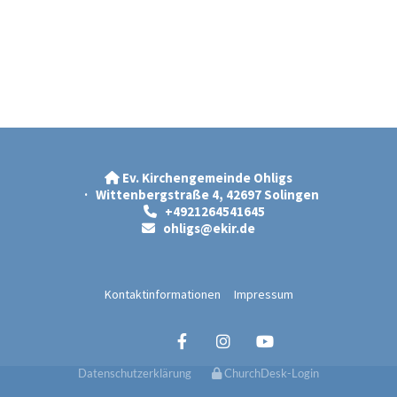
Ev. Kirchengemeinde Ohligs

· Wittenbergstraße 4, 42697 Solingen
+4921264541645

ohligs@ekir.d
e

Kontaktinformationen
Impressum
Datenschutzerklärung
ChurchDesk-Login