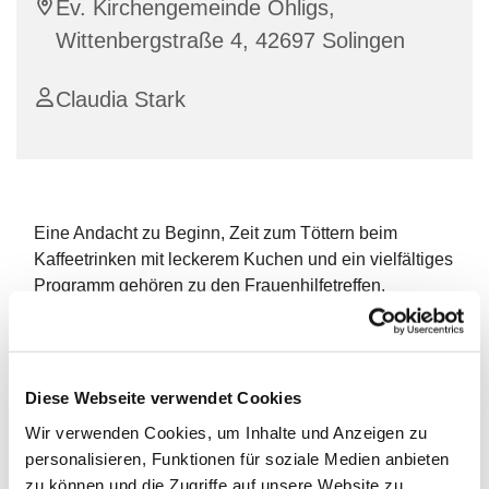
Ev. Kirchengemeinde Ohligs,
Wittenbergstraße 4, 42697 Solingen
Claudia Stark
Eine Andacht zu Beginn, Zeit zum Töttern beim
Kaffeetrinken mit leckerem Kuchen und ein vielfältiges
Programm gehören zu den Frauenhilfetreffen.
Miteinander ins Gespräch kommen, sich über
biblische und andere Themen austauschen und neue
Kontakte knüpfen, fällt in der fröhlichen Runde der
Diese Webseite verwendet Cookies
Seniorinnen leicht.
Wir verwenden Cookies, um Inhalte und Anzeigen zu
personalisieren, Funktionen für soziale Medien anbieten
In unserer Kirchengemeinde gibt es zwei
zu können und die Zugriffe auf unsere Website zu
Frauenhilfegruppen.