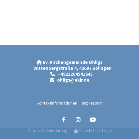
Ev. Kirchengemeinde Ohligs

· Wittenbergstraße 4, 42697 Solingen
+4921264541645

ohligs@ekir.d
e

Kontaktinformationen
Impressum
Datenschutzerklärung
ChurchDesk-Login