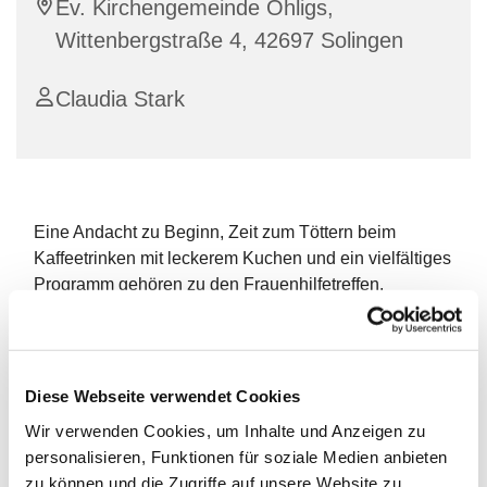
Ev. Kirchengemeinde Ohligs,
Wittenbergstraße 4, 42697 Solingen
Claudia Stark
Eine Andacht zu Beginn, Zeit zum Töttern beim
Kaffeetrinken mit leckerem Kuchen und ein vielfältiges
Programm gehören zu den Frauenhilfetreffen.
Miteinander ins Gespräch kommen, sich über
biblische und andere Themen austauschen und neue
Kontakte knüpfen, fällt in der fröhlichen Runde der
Diese Webseite verwendet Cookies
Seniorinnen leicht.
Wir verwenden Cookies, um Inhalte und Anzeigen zu
personalisieren, Funktionen für soziale Medien anbieten
In unserer Kirchengemeinde gibt es zwei
zu können und die Zugriffe auf unsere Website zu
Frauenhilfegruppen.