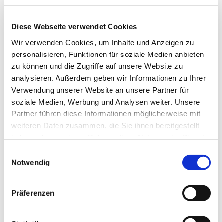
Ev. Kirchengemeinde Ohligs,
Wittenbergstraße 6, 42697 Solingen
Diese Webseite verwendet Cookies
Wir verwenden Cookies, um Inhalte und Anzeigen zu
personalisieren, Funktionen für soziale Medien anbieten
zu können und die Zugriffe auf unsere Website zu
Generationsübergreifende Theatergruppe
analysieren. Außerdem geben wir Informationen zu Ihrer
Verwendung unserer Website an unsere Partner für
Jeder, der an Schauspiel, Licht- oder Tontechnik und
soziale Medien, Werbung und Analysen weiter. Unsere
Bühnenbau Interesse hat kann mitmachen!
Partner führen diese Informationen möglicherweise mit
weiteren Daten zusammen, die Sie ihnen bereitgestellt
Kontakt: Patrick Wilde
haben oder die sie im Rahmen Ihrer Nutzung der Dienste
patrick.wilde@evkirche-ohligs.de
gesammelt haben.
E
Tel.: 0178/8037618
Notwendig
i
n
w
Präferenzen
i
l