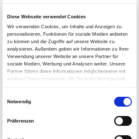
Ev. Kirchengemeinde Ohligs,
Wittenbergstraße 6, 42697 Solingen
Diese Webseite verwendet Cookies
Wir verwenden Cookies, um Inhalte und Anzeigen zu
personalisieren, Funktionen für soziale Medien anbieten
zu können und die Zugriffe auf unsere Website zu
Generationsübergreifende Theatergruppe
analysieren. Außerdem geben wir Informationen zu Ihrer
Verwendung unserer Website an unsere Partner für
Jeder, der an Schauspiel, Licht- oder Tontechnik und
soziale Medien, Werbung und Analysen weiter. Unsere
Bühnenbau Interesse hat kann mitmachen!
Partner führen diese Informationen möglicherweise mit
weiteren Daten zusammen, die Sie ihnen bereitgestellt
Kontakt: Patrick Wilde
haben oder die sie im Rahmen Ihrer Nutzung der Dienste
patrick.wilde@evkirche-ohligs.de
gesammelt haben.
E
Tel.: 0178/8037618
Notwendig
i
n
w
Präferenzen
i
l