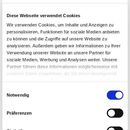
Ev. Kirchengemeinde Ohligs,
Wittenbergstraße 6, 42697 Solingen
Diese Webseite verwendet Cookies
Wir verwenden Cookies, um Inhalte und Anzeigen zu
personalisieren, Funktionen für soziale Medien anbieten
zu können und die Zugriffe auf unsere Website zu
Generationsübergreifende Theatergruppe
analysieren. Außerdem geben wir Informationen zu Ihrer
Verwendung unserer Website an unsere Partner für
Jeder, der an Schauspiel, Licht- oder Tontechnik und
soziale Medien, Werbung und Analysen weiter. Unsere
Bühnenbau Interesse hat kann mitmachen!
Partner führen diese Informationen möglicherweise mit
weiteren Daten zusammen, die Sie ihnen bereitgestellt
Kontakt: Patrick Wilde
haben oder die sie im Rahmen Ihrer Nutzung der Dienste
patrick.wilde@evkirche-ohligs.de
gesammelt haben.
E
Tel.: 0178/8037618
Notwendig
i
n
w
Präferenzen
i
l