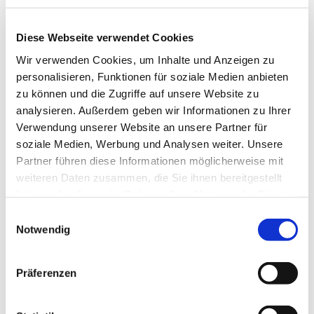
Ev. Kirchengemeinde Ohligs,
Wittenbergstraße 6, 42697 Solingen
Diese Webseite verwendet Cookies
Wir verwenden Cookies, um Inhalte und Anzeigen zu
personalisieren, Funktionen für soziale Medien anbieten
zu können und die Zugriffe auf unsere Website zu
Generationsübergreifende Theatergruppe
analysieren. Außerdem geben wir Informationen zu Ihrer
Verwendung unserer Website an unsere Partner für
Jeder, der an Schauspiel, Licht- oder Tontechnik und
soziale Medien, Werbung und Analysen weiter. Unsere
Bühnenbau Interesse hat kann mitmachen!
Partner führen diese Informationen möglicherweise mit
weiteren Daten zusammen, die Sie ihnen bereitgestellt
Kontakt: Patrick Wilde
haben oder die sie im Rahmen Ihrer Nutzung der Dienste
patrick.wilde@evkirche-ohligs.de
gesammelt haben.
E
Tel.: 0178/8037618
Notwendig
i
n
w
Präferenzen
i
l