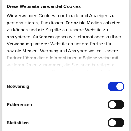
Ev. Kirchengemeinde Ohligs,
Diese Webseite verwendet Cookies
Wittenbergstraße 6, 42697 Solingen
Wir verwenden Cookies, um Inhalte und Anzeigen zu
personalisieren, Funktionen für soziale Medien anbieten
zu können und die Zugriffe auf unsere Website zu
analysieren. Außerdem geben wir Informationen zu Ihrer
Neue Chorsängerinnen und und vor allem Chorsänger
Verwendung unserer Website an unsere Partner für
sind immer herzlich willkommen! Bitte vorher mit
soziale Medien, Werbung und Analysen weiter. Unsere
unserer Kantorin Kontakt aufnehmen.
Partner führen diese Informationen möglicherweise mit
weiteren Daten zusammen, die Sie ihnen bereitgestellt
Nach Ende der Chorprobe ca. 21:30 Uhr - in
haben oder die sie im Rahmen Ihrer Nutzung der Dienste
gemütlicher Runde zusammensitzen.
gesammelt haben.
E
Notwendig
i
n
w
Präferenzen
i
l
l
Statistiken
i