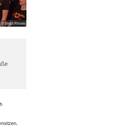
© Birgit Rhode
aße
h
nsitzen.