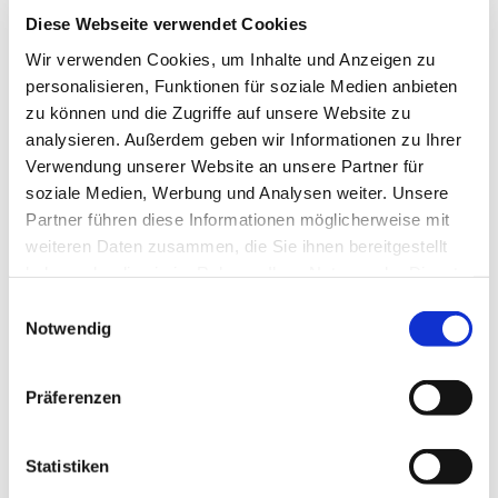
Ev. Kirchengemeinde Ohligs,
Diese Webseite verwendet Cookies
Wittenbergstraße 6, 42697 Solingen
Wir verwenden Cookies, um Inhalte und Anzeigen zu
personalisieren, Funktionen für soziale Medien anbieten
zu können und die Zugriffe auf unsere Website zu
analysieren. Außerdem geben wir Informationen zu Ihrer
Neue Chorsängerinnen und und vor allem Chorsänger
Verwendung unserer Website an unsere Partner für
sind immer herzlich willkommen! Bitte vorher mit
soziale Medien, Werbung und Analysen weiter. Unsere
unserer Kantorin Kontakt aufnehmen.
Partner führen diese Informationen möglicherweise mit
weiteren Daten zusammen, die Sie ihnen bereitgestellt
Nach Ende der Chorprobe ca. 21:30 Uhr - in
haben oder die sie im Rahmen Ihrer Nutzung der Dienste
gemütlicher Runde zusammensitzen.
gesammelt haben.
E
Notwendig
i
n
w
Präferenzen
i
l
l
Statistiken
i