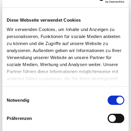
Ev. Kirchengemeinde Ohligs,
Wittenbergstraße 6, 42697 Solingen
Diese Webseite verwendet Cookies
Birgit Rhode
Wir verwenden Cookies, um Inhalte und Anzeigen zu
personalisieren, Funktionen für soziale Medien anbieten
zu können und die Zugriffe auf unsere Website zu
analysieren. Außerdem geben wir Informationen zu Ihrer
Verwendung unserer Website an unsere Partner für
Ein- bis dreistimmige geistliche und weltliche Songs
soziale Medien, Werbung und Analysen weiter. Unsere
sowie Musicals singen die Jugendlichen, teils in
Partner führen diese Informationen möglicherweise mit
Kooperation mit anderen Jugendchören oder dem
weiteren Daten zusammen, die Sie ihnen bereitgestellt
Gospelchor Ohligs. Höhepunkt des Jahres: das
haben oder die sie im Rahmen Ihrer Nutzung der Dienste
alljährliche Übernachtungswochenende in einer
gesammelt haben.
E
Musikjugendherberge.
Notwendig
i
n
w
Präferenzen
i
l