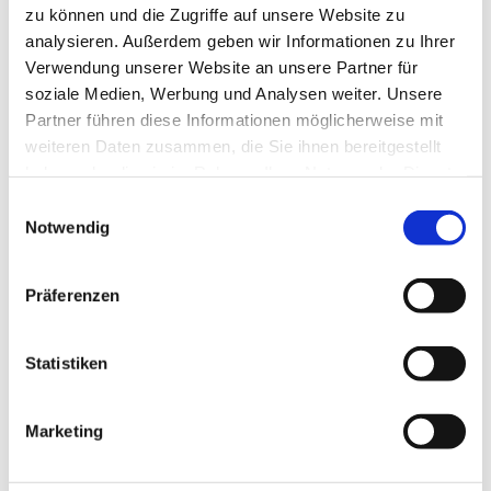
Ev. Kirchengemeinde Ohligs,
zu können und die Zugriffe auf unsere Website zu
Wittenbergstraße 6, 42697 Solingen
analysieren. Außerdem geben wir Informationen zu Ihrer
Verwendung unserer Website an unsere Partner für
soziale Medien, Werbung und Analysen weiter. Unsere
Partner führen diese Informationen möglicherweise mit
weiteren Daten zusammen, die Sie ihnen bereitgestellt
haben oder die sie im Rahmen Ihrer Nutzung der Dienste
gesammelt haben.
E
Notwendig
i
n
w
Präferenzen
i
l
l
Statistiken
i
g
Marketing
u
n