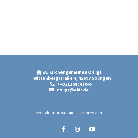
Ev. Kirchengemeinde Ohligs

· Wittenbergstraße 4, 42697 Solingen
+4921264541645

ohligs@ekir.d
e

Kontaktinformationen
Impressum