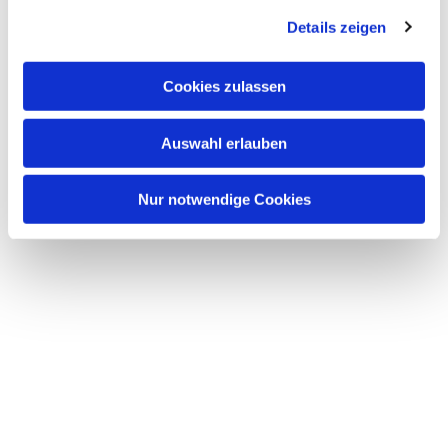
g
Details zeigen
s
a
u
Cookies zulassen
Dies könnte Sie auch
s
interessieren
w
Auswahl erlauben
a
h
l
Nur notwendige Cookies