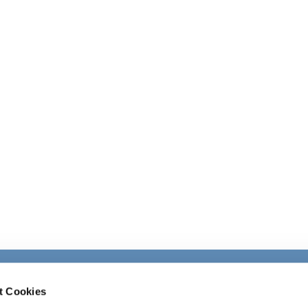
Ev. Kirchengemeinde Ohligs

t Cookies
· Wittenbergstraße 4, 42697 Solingen