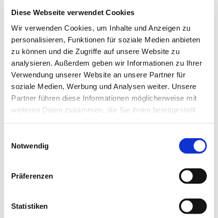
Ev. Kirchengemeinde Ohligs,
Diese Webseite verwendet Cookies
Wittenbergstraße 6, 42697 Solingen
Wir verwenden Cookies, um Inhalte und Anzeigen zu
personalisieren, Funktionen für soziale Medien anbieten
zu können und die Zugriffe auf unsere Website zu
analysieren. Außerdem geben wir Informationen zu Ihrer
Orffsche Instrumente haben genauso ihren Platz in der
Verwendung unserer Website an unsere Partner für
Chorstunde wie rhythmische Spiele. Spielerisch wird
soziale Medien, Werbung und Analysen weiter. Unsere
Stimm- und sogar Gehörbildung den Kindern beim
Partner führen diese Informationen möglicherweise mit
Singen beigebracht. Höhepunkt des Jahres ist für
weiteren Daten zusammen, die Sie ihnen bereitgestellt
viele das Krippenspiel, das alljährlich im
haben oder die sie im Rahmen Ihrer Nutzung der Dienste
Weihnachtsgottesdienst aufgeführt wird.
gesammelt haben.
E
Notwendig
i
n
w
Präferenzen
i
l
l
Statistiken
i