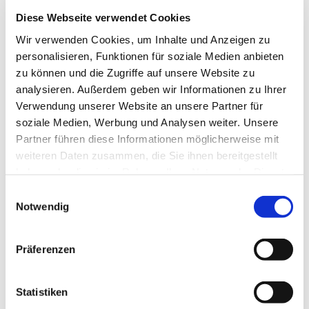
Ev. Kirchengemeinde Ohligs,
Diese Webseite verwendet Cookies
Wittenbergstraße 6, 42697 Solingen
Wir verwenden Cookies, um Inhalte und Anzeigen zu
personalisieren, Funktionen für soziale Medien anbieten
zu können und die Zugriffe auf unsere Website zu
analysieren. Außerdem geben wir Informationen zu Ihrer
Orffsche Instrumente haben genauso ihren Platz in der
Verwendung unserer Website an unsere Partner für
Chorstunde wie rhythmische Spiele. Spielerisch wird
soziale Medien, Werbung und Analysen weiter. Unsere
Stimm- und sogar Gehörbildung den Kindern beim
Partner führen diese Informationen möglicherweise mit
Singen beigebracht. Höhepunkt des Jahres ist für
weiteren Daten zusammen, die Sie ihnen bereitgestellt
viele das Krippenspiel, das alljährlich im
haben oder die sie im Rahmen Ihrer Nutzung der Dienste
Weihnachtsgottesdienst aufgeführt wird.
gesammelt haben.
E
Notwendig
i
n
w
Präferenzen
i
l
l
Statistiken
i