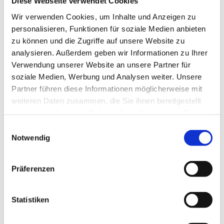
Diese Webseite verwendet Cookies
Ev. Kirchengemeinde Ohligs,
Wir verwenden Cookies, um Inhalte und Anzeigen zu
Wittenbergstraße 6, 42697 Solingen
personalisieren, Funktionen für soziale Medien anbieten
zu können und die Zugriffe auf unsere Website zu
analysieren. Außerdem geben wir Informationen zu Ihrer
Verwendung unserer Website an unsere Partner für
Wir singen Lieder, Singspiele und Musicals in
soziale Medien, Werbung und Analysen weiter. Unsere
Gottesdiensten und Konzerten. Einmal im Jahr fährt
Partner führen diese Informationen möglicherweise mit
der Chor zu einem Proben,- Spiel- und
weiteren Daten zusammen, die Sie ihnen bereitgestellt
Spaßwochenende in eine Musikjugendherberge.
haben oder die sie im Rahmen Ihrer Nutzung der Dienste
gesammelt haben.
E
Notwendig
i
n
w
Präferenzen
i
l
l
Statistiken
i
g