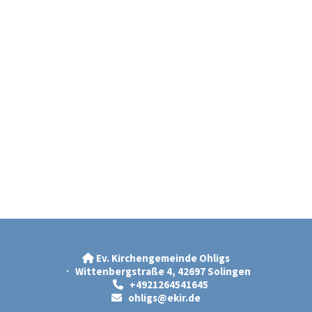
Ev. Kirchengemeinde Ohligs

· Wittenbergstraße 4, 42697 Solingen
+4921264541645

ohligs@ekir.d
e
