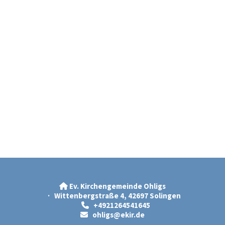
Ev. Kirchengemeinde Ohligs

· Wittenbergstraße 4, 42697 Solingen
+4921264541645

ohligs@ekir.d
e
