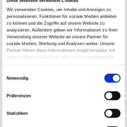
Diese Webseite verwendet Cookies
Ev. Kirchengemeinde Ohligs,
Wir verwenden Cookies, um Inhalte und Anzeigen zu
Wittenbergstraße 6, 42697 Solingen
personalisieren, Funktionen für soziale Medien anbieten
zu können und die Zugriffe auf unsere Website zu
analysieren. Außerdem geben wir Informationen zu Ihrer
Verwendung unserer Website an unsere Partner für
Wir singen Lieder, Singspiele und Musicals in
soziale Medien, Werbung und Analysen weiter. Unsere
Gottesdiensten und Konzerten. Einmal im Jahr fährt
Partner führen diese Informationen möglicherweise mit
der Chor zu einem Proben,- Spiel- und
weiteren Daten zusammen, die Sie ihnen bereitgestellt
Spaßwochenende in eine Musikjugendherberge.
haben oder die sie im Rahmen Ihrer Nutzung der Dienste
gesammelt haben.
E
Notwendig
i
n
w
Präferenzen
i
l
l
Statistiken
i
g