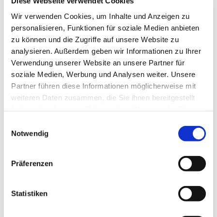
Diese Webseite verwendet Cookies
Ev. Kirchengemeinde Ohligs,
Wir verwenden Cookies, um Inhalte und Anzeigen zu
Wittenbergstraße 6, 42697 Solingen
personalisieren, Funktionen für soziale Medien anbieten
zu können und die Zugriffe auf unsere Website zu
analysieren. Außerdem geben wir Informationen zu Ihrer
Verwendung unserer Website an unsere Partner für
Wir singen Lieder, Singspiele und Musicals in
soziale Medien, Werbung und Analysen weiter. Unsere
Gottesdiensten und Konzerten. Einmal im Jahr fährt
Partner führen diese Informationen möglicherweise mit
der Chor zu einem Proben,- Spiel- und
weiteren Daten zusammen, die Sie ihnen bereitgestellt
Spaßwochenende in eine Musikjugendherberge.
haben oder die sie im Rahmen Ihrer Nutzung der Dienste
gesammelt haben.
E
Notwendig
i
n
w
Präferenzen
i
l
l
Statistiken
i
g