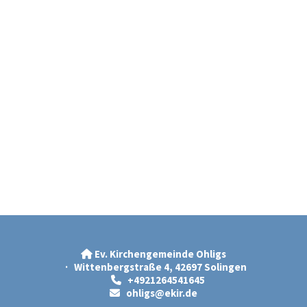
Ev. Kirchengemeinde Ohligs

· Wittenbergstraße 4, 42697 Solingen
+4921264541645

ohligs@ekir.d
e
