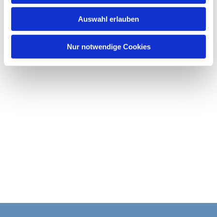
w
Auswahl erlauben
a
h
l
Nur notwendige Cookies