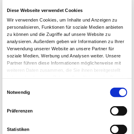
Wittenbergstraße 4, 42697 Solingen
Diese Webseite verwendet Cookies
Wir verwenden Cookies, um Inhalte und Anzeigen zu
personalisieren, Funktionen für soziale Medien anbieten
Das Kochduell ist ein Wettkampf, bei dem 2 Teams
zu können und die Zugriffe auf unsere Website zu
gegeneinander antreten, um unter bestimmten Regeln
analysieren. Außerdem geben wir Informationen zu Ihrer
und eienm vorgegebenen Warenkorb möglichst
Verwendung unserer Website an unsere Partner für
kreative und leckere Gerichte zuzubereiten. Die
soziale Medien, Werbung und Analysen weiter. Unsere
Teams müssen gemeinsam ein Menü planen und
Partner führen diese Informationen möglicherweise mit
kochen und am Ende werden Geschmack,
weiteren Daten zusammen, die Sie ihnen bereitgestellt
Präsentateion und Kreativität von einer unabhängigen
haben oder die sie im Rahmen Ihrer Nutzung der Dienste
Jury bewertet!
gesammelt haben.
E
Notwendig
i
n
w
Präferenzen
i
l
l
Statistiken