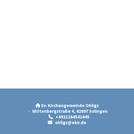
Ev. Kirchengemeinde Ohligs

· Wittenbergstraße 4, 42697 Solingen
+4921264541645

ohligs@ekir.d
e
