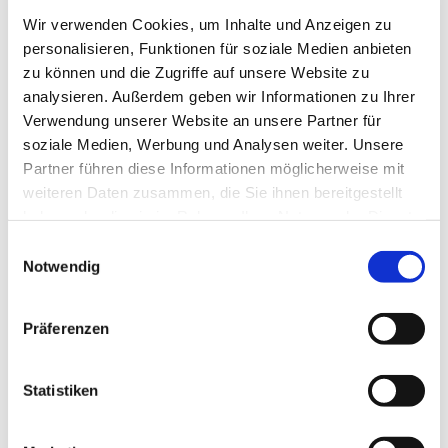
Ev. Kirchengemeinde Ohligs,
Wir verwenden Cookies, um Inhalte und Anzeigen zu
Wittenbergstraße 4, 42697 Solingen
personalisieren, Funktionen für soziale Medien anbieten
zu können und die Zugriffe auf unsere Website zu
Ute Hammes
analysieren. Außerdem geben wir Informationen zu Ihrer
Verwendung unserer Website an unsere Partner für
soziale Medien, Werbung und Analysen weiter. Unsere
Partner führen diese Informationen möglicherweise mit
weiteren Daten zusammen, die Sie ihnen bereitgestellt
Anmeldung bei Ute Hammes: Tel. 79527
haben oder die sie im Rahmen Ihrer Nutzung der Dienste
gesammelt haben.
E
Notwendig
i
n
w
Präferenzen
i
l
l
Statistiken
i
g