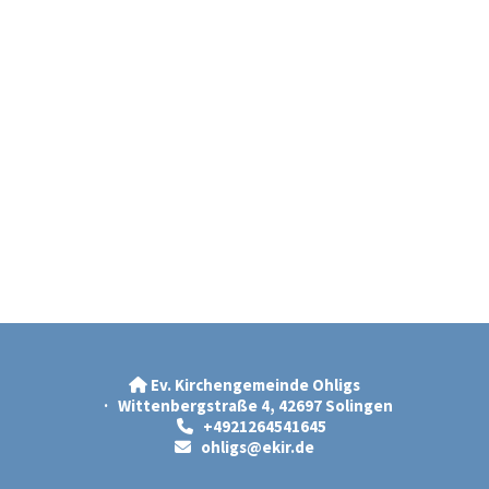
Ev. Kirchengemeinde Ohligs

· Wittenbergstraße 4, 42697 Solingen
+4921264541645

ohligs@ekir.d
e
