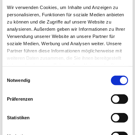
Ev. Kirchengemeinde Ohligs,
Wir verwenden Cookies, um Inhalte und Anzeigen zu
Wittenbergstraße 4, 42697 Solingen
personalisieren, Funktionen für soziale Medien anbieten
zu können und die Zugriffe auf unsere Website zu
Ruth Stracke
analysieren. Außerdem geben wir Informationen zu Ihrer
Verwendung unserer Website an unsere Partner für
soziale Medien, Werbung und Analysen weiter. Unsere
Partner führen diese Informationen möglicherweise mit
weiteren Daten zusammen, die Sie ihnen bereitgestellt
Anmeldung bei Ute Hammes: Tel. 79527
haben oder die sie im Rahmen Ihrer Nutzung der Dienste
gesammelt haben.
E
Notwendig
i
n
w
Präferenzen
i
l
l
Statistiken
i
g