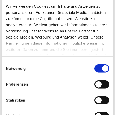
Ev. Kirchengemeinde Ohligs,
Wir verwenden Cookies, um Inhalte und Anzeigen zu
Wittenbergstraße 4, 42697 Solingen
personalisieren, Funktionen für soziale Medien anbieten
zu können und die Zugriffe auf unsere Website zu
Ruth Stracke
analysieren. Außerdem geben wir Informationen zu Ihrer
Verwendung unserer Website an unsere Partner für
soziale Medien, Werbung und Analysen weiter. Unsere
Partner führen diese Informationen möglicherweise mit
weiteren Daten zusammen, die Sie ihnen bereitgestellt
Anmeldung bei Ute Hammes: Tel. 79527
haben oder die sie im Rahmen Ihrer Nutzung der Dienste
gesammelt haben.
E
Notwendig
i
n
w
Präferenzen
i
l
l
Statistiken
i
g