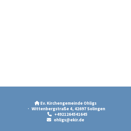
Ev. Kirchengemeinde Ohligs

· Wittenbergstraße 4, 42697 Solingen
+4921264541645

ohligs@ekir.d
e
