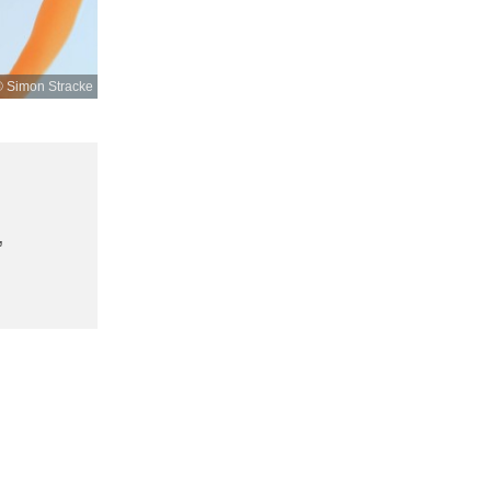
 Simon Stracke
,