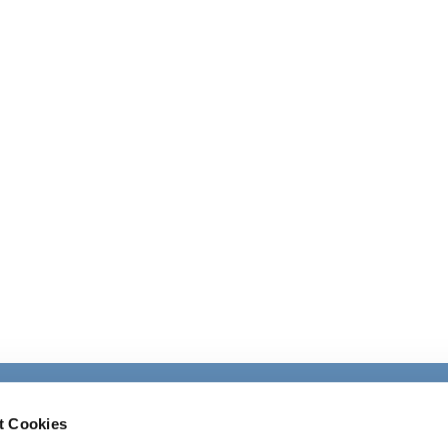
Ev. Kirchengemeinde Ohligs

t Cookies
· Wittenbergstraße 4, 42697 Solingen