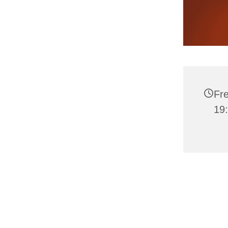
Fre
19: