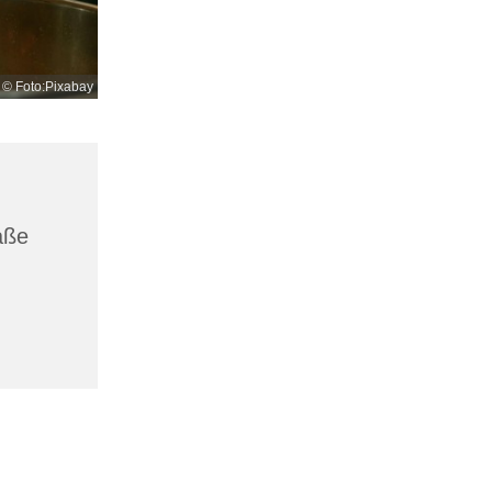
© Foto:Pixabay
aße