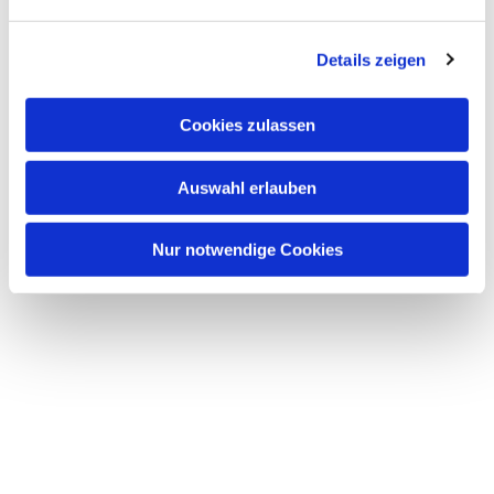
n
g
Details zeigen
s
a
u
Cookies zulassen
s
Dies könnte Sie auch
w
interessieren
Auswahl erlauben
a
h
l
Nur notwendige Cookies