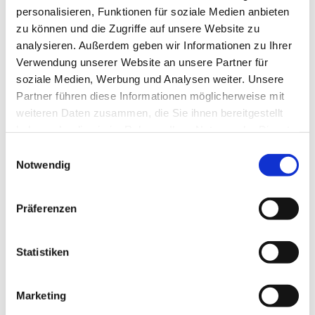
Ev. Kirchengemeinde Ohligs,
personalisieren, Funktionen für soziale Medien anbieten
Wittenbergstraße 6, 42697 Solingen
zu können und die Zugriffe auf unsere Website zu
analysieren. Außerdem geben wir Informationen zu Ihrer
Verwendung unserer Website an unsere Partner für
Sozial-Diakonischer Dienst
soziale Medien, Werbung und Analysen weiter. Unsere
Partner führen diese Informationen möglicherweise mit
weiteren Daten zusammen, die Sie ihnen bereitgestellt
haben oder die sie im Rahmen Ihrer Nutzung der Dienste
gesammelt haben.
E
Notwendig
i
n
w
Präferenzen
i
l
l
Statistiken
i
g
Marketing
u