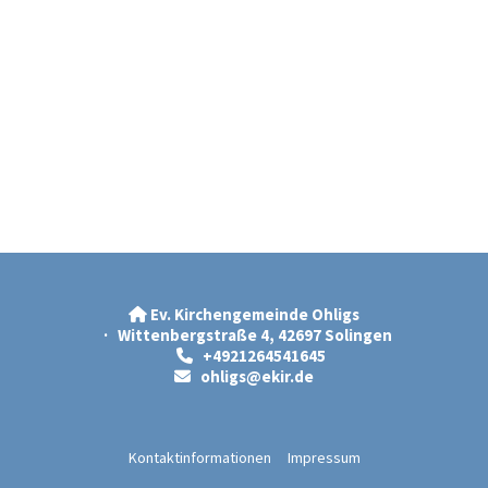
Ev. Kirchengemeinde Ohligs

· Wittenbergstraße 4, 42697 Solingen
+4921264541645

ohligs@ekir.d
e

Kontaktinformationen
Impressum