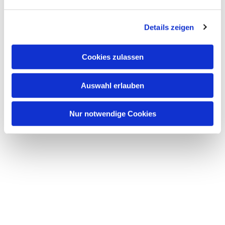
n
g
Details zeigen
s
a
u
Cookies zulassen
s
Dies könnte Sie auch
w
interessieren
Auswahl erlauben
a
h
l
Nur notwendige Cookies