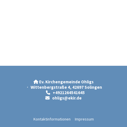
Ev. Kirchengemeinde Ohligs

· Wittenbergstraße 4, 42697 Solingen
+4921264541645

ohligs@ekir.d
e

Kontaktinformationen
Impressum