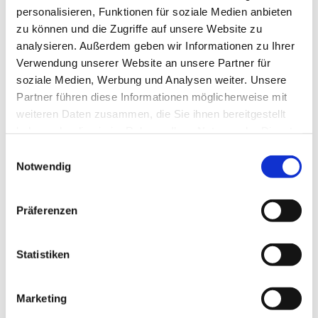
Ev. Kirchengemeinde Ohligs,
personalisieren, Funktionen für soziale Medien anbieten
Wittenbergstraße 6, 42697 Solingen
zu können und die Zugriffe auf unsere Website zu
analysieren. Außerdem geben wir Informationen zu Ihrer
Verwendung unserer Website an unsere Partner für
Sozial-Diakonischer Dienst
soziale Medien, Werbung und Analysen weiter. Unsere
Partner führen diese Informationen möglicherweise mit
weiteren Daten zusammen, die Sie ihnen bereitgestellt
haben oder die sie im Rahmen Ihrer Nutzung der Dienste
gesammelt haben.
E
Notwendig
i
n
w
Präferenzen
i
l
l
Statistiken
i
g
Marketing
u