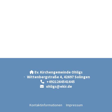
Ev. Kirchengemeinde Ohligs

· Wittenbergstraße 4, 42697 Solingen
+4921264541645

ohligs@ekir.d
e

Kontaktinformationen
Impressum