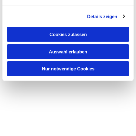
n
g
Details zeigen
s
a
u
Cookies zulassen
s
Dies könnte Sie auch
w
interessieren
Auswahl erlauben
a
h
l
Nur notwendige Cookies