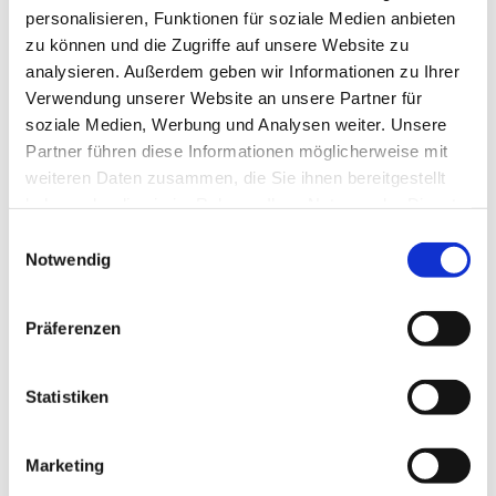
Ev. Kirchengemeinde Ohligs,
personalisieren, Funktionen für soziale Medien anbieten
Wittenbergstraße 6, 42697 Solingen
zu können und die Zugriffe auf unsere Website zu
analysieren. Außerdem geben wir Informationen zu Ihrer
Verwendung unserer Website an unsere Partner für
Sozial-Diakonischer Dienst
soziale Medien, Werbung und Analysen weiter. Unsere
Partner führen diese Informationen möglicherweise mit
weiteren Daten zusammen, die Sie ihnen bereitgestellt
haben oder die sie im Rahmen Ihrer Nutzung der Dienste
gesammelt haben.
E
Notwendig
i
n
w
Präferenzen
i
l
l
Statistiken
i
g
Marketing
u