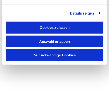
n
g
Details zeigen
s
a
u
Cookies zulassen
s
Dies könnte Sie auch
w
interessieren
Auswahl erlauben
a
h
l
Nur notwendige Cookies