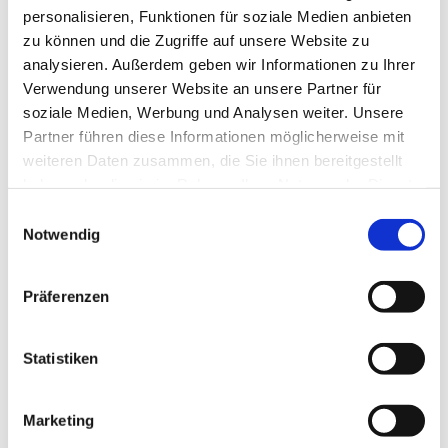
Ev. Kirchengemeinde Ohligs,
personalisieren, Funktionen für soziale Medien anbieten
Wittenbergstraße 6, 42697 Solingen
zu können und die Zugriffe auf unsere Website zu
analysieren. Außerdem geben wir Informationen zu Ihrer
Verwendung unserer Website an unsere Partner für
Sozial-Diakonischer Dienst
soziale Medien, Werbung und Analysen weiter. Unsere
Partner führen diese Informationen möglicherweise mit
weiteren Daten zusammen, die Sie ihnen bereitgestellt
haben oder die sie im Rahmen Ihrer Nutzung der Dienste
gesammelt haben.
E
Notwendig
i
n
w
Präferenzen
i
l
l
Statistiken
i
g
Marketing
u