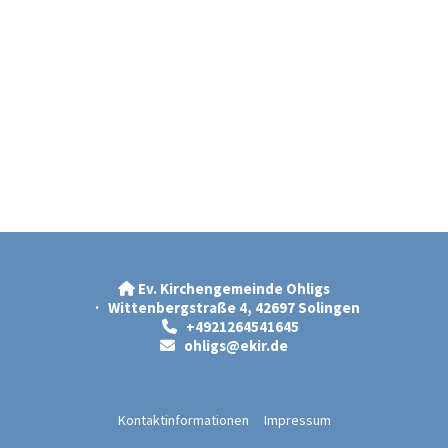
Ev. Kirchengemeinde Ohligs

· Wittenbergstraße 4, 42697 Solingen
+4921264541645

ohligs@ekir.d
e

Kontaktinformationen
Impressum