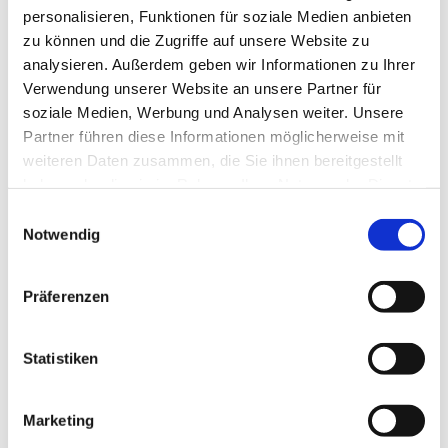
Ev. Kirchengemeinde Ohligs,
personalisieren, Funktionen für soziale Medien anbieten
Wittenbergstraße 6, 42697 Solingen
zu können und die Zugriffe auf unsere Website zu
analysieren. Außerdem geben wir Informationen zu Ihrer
Verwendung unserer Website an unsere Partner für
Sozial-Diakonischer Dienst
soziale Medien, Werbung und Analysen weiter. Unsere
Partner führen diese Informationen möglicherweise mit
weiteren Daten zusammen, die Sie ihnen bereitgestellt
haben oder die sie im Rahmen Ihrer Nutzung der Dienste
gesammelt haben.
E
Notwendig
i
n
w
Präferenzen
i
l
l
Statistiken
i
g
Marketing
u