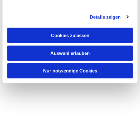
n
g
Details zeigen
s
a
u
Cookies zulassen
s
Dies könnte Sie auch
w
interessieren
Auswahl erlauben
a
h
l
Nur notwendige Cookies