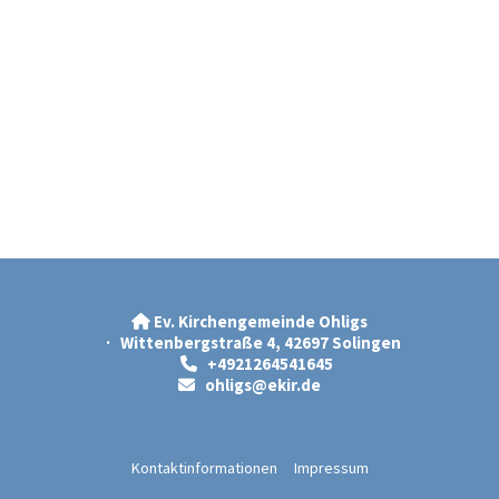
Ev. Kirchengemeinde Ohligs

· Wittenbergstraße 4, 42697 Solingen
+4921264541645

ohligs@ekir.d
e

Kontaktinformationen
Impressum