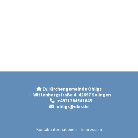
Ev. Kirchengemeinde Ohligs

· Wittenbergstraße 4, 42697 Solingen
+4921264541645

ohligs@ekir.d
e

Kontaktinformationen
Impressum