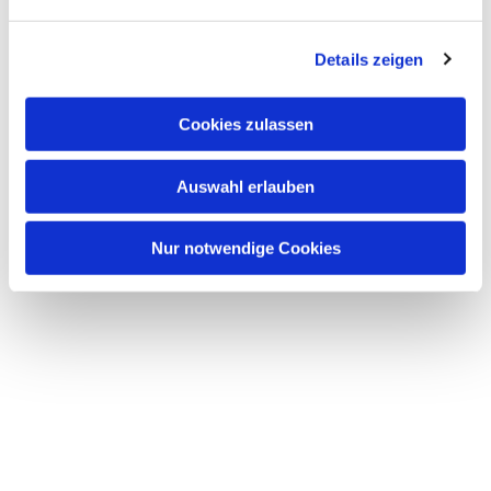
n
g
Details zeigen
s
a
u
Cookies zulassen
s
Dies könnte Sie auch
w
interessieren
Auswahl erlauben
a
h
l
Nur notwendige Cookies