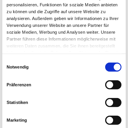
Ev. Kirchengemeinde Ohligs,
personalisieren, Funktionen für soziale Medien anbieten
Wittenbergstraße 6, 42697 Solingen
zu können und die Zugriffe auf unsere Website zu
analysieren. Außerdem geben wir Informationen zu Ihrer
Verwendung unserer Website an unsere Partner für
Sozial-Diakonischer Dienst
soziale Medien, Werbung und Analysen weiter. Unsere
Partner führen diese Informationen möglicherweise mit
weiteren Daten zusammen, die Sie ihnen bereitgestellt
haben oder die sie im Rahmen Ihrer Nutzung der Dienste
gesammelt haben.
E
Notwendig
i
n
w
Präferenzen
i
l
l
Statistiken
i
g
Marketing
u