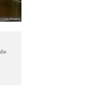
© Foto:Pixabay
aße