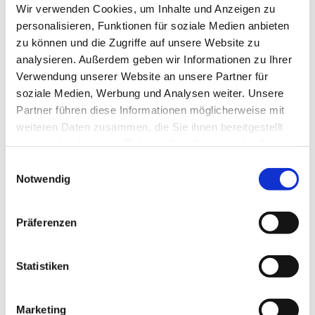
Ev. Kirchengemeinde Ohligs,
Wir verwenden Cookies, um Inhalte und Anzeigen zu
Wittenbergstraße 6, 42697 Solingen
personalisieren, Funktionen für soziale Medien anbieten
zu können und die Zugriffe auf unsere Website zu
analysieren. Außerdem geben wir Informationen zu Ihrer
Prädikantin Miriam Hindenberger
Verwendung unserer Website an unsere Partner für
soziale Medien, Werbung und Analysen weiter. Unsere
Partner führen diese Informationen möglicherweise mit
weiteren Daten zusammen, die Sie ihnen bereitgestellt
haben oder die sie im Rahmen Ihrer Nutzung der Dienste
gesammelt haben.
E
Notwendig
i
n
w
Präferenzen
i
l
l
Statistiken
i
g
Marketing