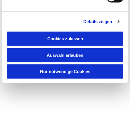
u
n
g
Details zeigen
s
a
u
Cookies zulassen
s
w
Dies könnte Sie auch
Auswahl erlauben
a
interessieren
h
l
Nur notwendige Cookies