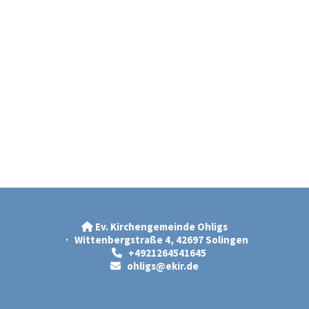
Ev. Kirchengemeinde Ohligs

· Wittenbergstraße 4, 42697 Solingen
+4921264541645

ohligs@ekir.d
e
