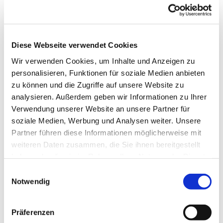
Parkstraße 12, 42697 Solingen
Diese Webseite verwendet Cookies
Treffen und vernetzen im Stadtteil
Quartierscafé
Wir verwenden Cookies, um Inhalte und Anzeigen zu
personalisieren, Funktionen für soziale Medien anbieten
Ab 19.08. immer freitags von 10.00 bis 12.30 Uhr im
zu können und die Zugriffe auf unsere Website zu
Café Kiste, Parkstraße 12
analysieren. Außerdem geben wir Informationen zu Ihrer
Aus Netzwerkfrühstück wird das Quartierscafé! Wir
Verwendung unserer Website an unsere Partner für
laden alle ein, bei Kaffee, Tee und kleinen Snacks,
soziale Medien, Werbung und Analysen weiter. Unsere
gemeinsam Zeit miteinander zu verbringen, sich
Partner führen diese Informationen möglicherweise mit
auszutauschen und gemeinsame Aktivitäten zu
weiteren Daten zusammen, die Sie ihnen bereitgestellt
planen.
haben oder die sie im Rahmen Ihrer Nutzung der Dienste
gesammelt haben.
E
Kontakt:
Notwendig
i
n
Diakon Patrick Wilde, 64541646
w
Präferenzen
i