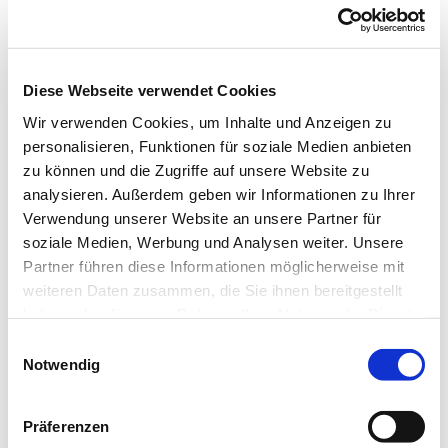
Parkstraße 12, 42697 Solingen
Diese Webseite verwendet Cookies
Treffen und vernetzen im Stadtteil
Quartierscafé
Wir verwenden Cookies, um Inhalte und Anzeigen zu
personalisieren, Funktionen für soziale Medien anbieten
Ab 19.08. immer freitags von 10.00 bis 12.30 Uhr im
zu können und die Zugriffe auf unsere Website zu
Café Kiste, Parkstraße 12
analysieren. Außerdem geben wir Informationen zu Ihrer
Aus Netzwerkfrühstück wird das Quartierscafé! Wir
Verwendung unserer Website an unsere Partner für
laden alle ein, bei Kaffee, Tee und kleinen Snacks,
soziale Medien, Werbung und Analysen weiter. Unsere
gemeinsam Zeit miteinander zu verbringen, sich
Partner führen diese Informationen möglicherweise mit
auszutauschen und gemeinsame Aktivitäten zu
weiteren Daten zusammen, die Sie ihnen bereitgestellt
planen.
haben oder die sie im Rahmen Ihrer Nutzung der Dienste
gesammelt haben.
E
Kontakt:
Notwendig
i
n
Diakon Patrick Wilde, 64541646
w
Präferenzen
i