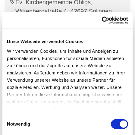
Ev. Kirchengemeinde Ohligs,
Wittenbergstraße 4, 42697 Solingen
Diese Webseite verwendet Cookies
Beim ReparierTreff werden defekte
Alltagsgegenstände in gemütlicher Atmosphäre
Wir verwenden Cookies, um Inhalte und Anzeigen zu
repariert. Je nach Fachwissen und Knowhow der
personalisieren, Funktionen für soziale Medien anbieten
Ehrenamtlichen können elektrische und meachnische
zu können und die Zugriffe auf unsere Website zu
Haushaltsgegenstände, Textilien, Fahrräder,
analysieren. Außerdem geben wir Informationen zu Ihrer
Spielzeug, Computer und anderes repariert werden.
Verwendung unserer Website an unsere Partner für
Das spart Ressourcen und schont die Umwelt!
soziale Medien, Werbung und Analysen weiter. Unsere
Partner führen diese Informationen möglicherweise mit
weiteren Daten zusammen, die Sie ihnen bereitgestellt
Wollen Sie etwas reparieren, vorbeischauen oder
haben oder die sie im Rahmen Ihrer Nutzung der Dienste
mitmachen? Bitte melden Sie sich im vorfeld an! Wir
gesammelt haben.
E
freuen uns auf Sie!
Notwendig
i
n
Online: anmeldung.ipd-stiftung.de