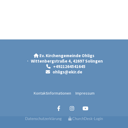
Ev. Kirchengemeinde Ohligs

· Wittenbergstraße 4, 42697 Solingen
+4921264541645

ohligs@ekir.d
e

Kontaktinformationen
Impressum
Datenschutzerklärung
ChurchDesk-Login