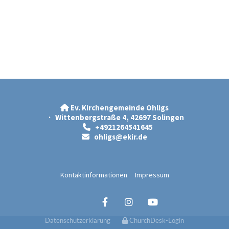
Ev. Kirchengemeinde Ohligs

· Wittenbergstraße 4, 42697 Solingen
+4921264541645

ohligs@ekir.d
e

Kontaktinformationen
Impressum
Datenschutzerklärung
ChurchDesk-Login