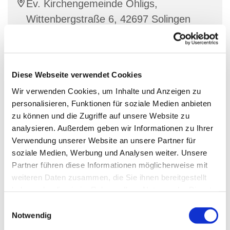
Ev. Kirchengemeinde Ohligs,
Wittenbergstraße 6, 42697 Solingen
„Singen macht Spaß, Singen tut gut …..“
Diese Webseite verwendet Cookies
Wir verwenden Cookies, um Inhalte und Anzeigen zu
Seit vielen Jahren treffen sich singfreudige
personalisieren, Funktionen für soziale Medien anbieten
Seniorinnen und Senioren im Gemeindezentrum
zu können und die Zugriffe auf unsere Website zu
Wittenbergstraße unter der Leitung von Kantorin Birgit
analysieren. Außerdem geben wir Informationen zu Ihrer
Rhode.
Verwendung unserer Website an unsere Partner für
Im Zentrum steht das Singen von unkomplizierten
soziale Medien, Werbung und Analysen weiter. Unsere
Chorstücken, geistliche und weltliche Lieder, Kanons
Partner führen diese Informationen möglicherweise mit
– passend zu den Jahreszeiten bzw. dem Kirchenjahr.
weiteren Daten zusammen, die Sie ihnen bereitgestellt
Gemeinsam gestalten wir auch Gottesdienste.
haben oder die sie im Rahmen Ihrer Nutzung der Dienste
Außerdem steht ein Ausflug auf dem Jahresprogramm.
gesammelt haben.
E
Notwendig
i
Singen kennt keine Altersgrenze. Auch im hohen Alter
n