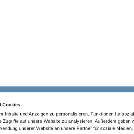
Ev. Kirchengemeinde Ohligs

t Cookies
· Wittenbergstraße 4, 42697 Solingen
 Inhalte und Anzeigen zu personalisieren, Funktionen für sozia
+4921264541645

ohligs@ekir.d
e

e Zugriffe auf unsere Website zu analysieren. Außerdem geben w
rwendung unserer Website an unsere Partner für soziale Medien