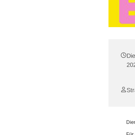
Di
202
St
Dien
Für 