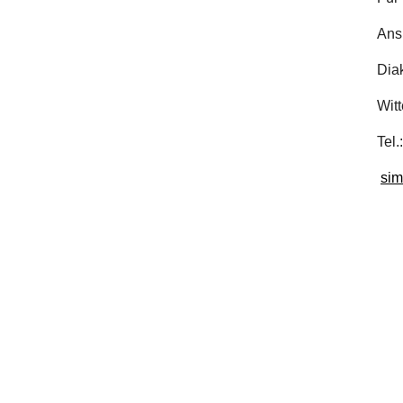
Ansp
Diak
Witt
Tel.
sim