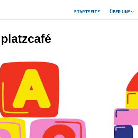
STARTSEITE
ÜBER UNS
lplatzcafé