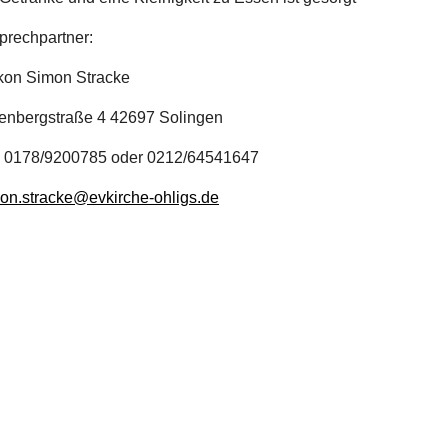
rechpartner:
on Simon Stracke
enbergstraße 4 42697 Solingen
: 0178/9200785 oder 0212/64541647
on.stracke@evkirche-ohligs.de