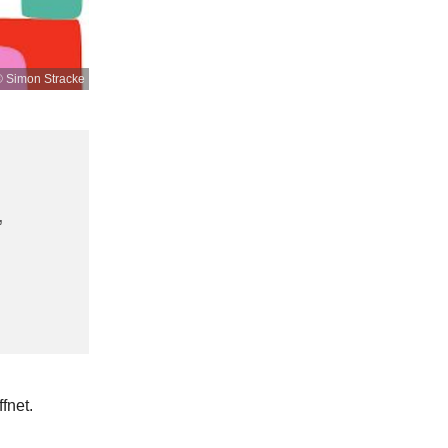
 Simon Stracke
,
fnet.