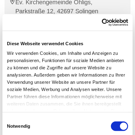
Ev. Kirchengemeinde Ohligs,
Parkstraße 12, 42697 Solingen
Stracke
Diese Webseite verwendet Cookies
Wir verwenden Cookies, um Inhalte und Anzeigen zu
Dienstags und donnerstags zwischen 15.30 Uhr und
personalisieren, Funktionen für soziale Medien anbieten
18.00 Uhr geöffnet.
zu können und die Zugriffe auf unsere Website zu
analysieren. Außerdem geben wir Informationen zu Ihrer
Für Getränke und eine Kleinigkeit zu Essen ist
Verwendung unserer Website an unsere Partner für
gesorgt
soziale Medien, Werbung und Analysen weiter. Unsere
Partner führen diese Informationen möglicherweise mit
Ansprechpartner:
weiteren Daten zusammen, die Sie ihnen bereitgestellt
Diakon Simon Stracke
haben oder die sie im Rahmen Ihrer Nutzung der Dienste
gesammelt haben.
E
Wittenbergstraße 4 42697 Solingen
Notwendig
i
Tel.: 0178/9200785 oder 0212/64541647
n